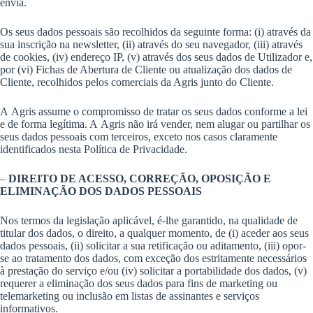
envia.
Os seus dados pessoais são recolhidos da seguinte forma: (i) através da
sua inscrição na newsletter, (ii) através do seu navegador, (iii) através
de cookies, (iv) endereço IP, (v) através dos seus dados de Utilizador e,
por (vi) Fichas de Abertura de Cliente ou atualização dos dados de
Cliente, recolhidos pelos comerciais da Agris junto do Cliente.
A Agris assume o compromisso de tratar os seus dados conforme a lei
e de forma legítima. A Agris não irá vender, nem alugar ou partilhar os
seus dados pessoais com terceiros, exceto nos casos claramente
identificados nesta Política de Privacidade.
–
DIREITO DE ACESSO, CORREÇÃO, OPOSIÇÃO E
ELIMINAÇÃO DOS DADOS PESSOAIS
Nos termos da legislação aplicável, é-lhe garantido, na qualidade de
titular dos dados, o direito, a qualquer momento, de (i) aceder aos seus
dados pessoais, (ii) solicitar a sua retificação ou aditamento, (iii) opor-
se ao tratamento dos dados, com exceção dos estritamente necessários
à prestação do serviço e/ou (iv) solicitar a portabilidade dos dados, (v)
requerer a eliminação dos seus dados para fins de marketing ou
telemarketing ou inclusão em listas de assinantes e serviços
informativos.