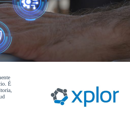
mente
cio. É
toria,
oud