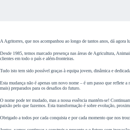
A Agritorres, que nos acompanhou ao longo de tantos anos, dá agora lu
Desde 1985, temos marcado presença nas áreas de Agricultura, Animai
clientes em todo o país e além-fronteiras.
Tudo isto tem sido possível graças à equipa jovem, dinâmica e dedicada,
Esta mudança não é apenas um novo nome – é um passo que reflete a n
mais) preparados para os desafios do futuro.
O nome pode ter mudado, mas a nossa essência mantém-se! Continuam
paixão pelo que fazemos. Esta transformação é sobre evolução, proximi
Obrigado a todos por cada conquista e por cada momento que nos troux
Juntos, vamos continuar a construir o presente e o futuro com inovação