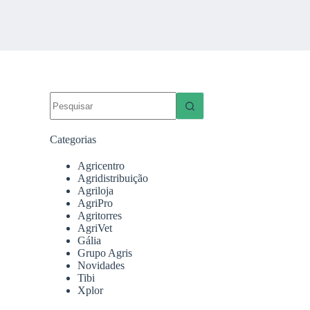
Sem
resultados
Categorias
Agricentro
Agridistribuição
Agriloja
AgriPro
Agritorres
AgriVet
Gália
Grupo Agris
Novidades
Tibi
Xplor