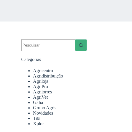
Sem
resultados
Categorias
Agricentro
Agridistribuição
Agriloja
AgriPro
Agritorres
AgriVet
Gália
Grupo Agris
Novidades
Tibi
Xplor