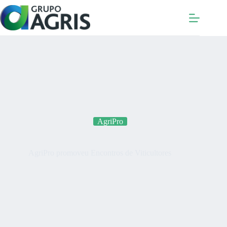
Pular
para
o
conteúdo
AgriPro
AgriPro promoveu Encontros de Viticultores