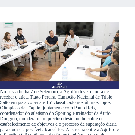
No passado dia 7 de Setembro, a AgriPro teve a honra de
receber o atleta Tiago Pereira, Campeão Nacional de Triplo
Salto em pista coberta e 16º classificado nos últimos Jogos
Olímpicos de Tóquio, juntamente com Paulo Reis,
coordenador do atletismo do Sporting e treinador da Auriol
Dongmo, que deram um precioso testemunho sobre o
estabelecimento de objetivos e o processo de superação diária
para que seja possível alcançá-los. A parceria entre a AgriPro e
o Sporting CP continua a dar frutos também ao nível do