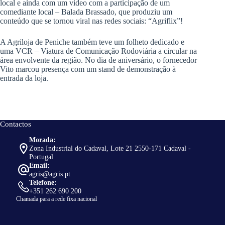
local e ainda com um vídeo com a participação de um
comediante local – Balada Brassado, que produziu um
conteúdo que se tornou viral nas redes sociais: “Agriflix”!
A Agriloja de Peniche também teve um folheto dedicado e
uma VCR – Viatura de Comunicação Rodoviária a circular na
área envolvente da região. No dia de aniversário, o fornecedor
Vito marcou presença com um stand de demonstração à
entrada da loja.
Contactos
Morada:
Zona Industrial do Cadaval, Lote 21 2550-171 Cadaval -
Portugal
Email:
agris@agris.pt
Telefone:
+351 262 690 200
Chamada para a rede fixa nacional