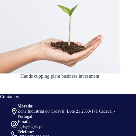
Hands cupping plant business investment
Contactos
Morada:
Zona Industrial do Cadaval, Lote 21 2550-171 Cadaval -
Portugal
Email:
agris@agris.pt
Telefone: