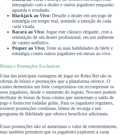
interagindo com o dealer e outros jogadores enquanto
aguarda o resultado.
Blackjack ao Vivo:
Desafie o dealer em um jogo de
estratégia em tempo real, sentindo a emoção de cada
carta virada.
Bacará ao Vivo:
Jogue este clássico elegante, com a
orientação de um dealer profissional, em um ambiente
de casino autêntico.
Póquer ao Vivo:
Teste as suas habilidades de blefe e
estratégia contra outros jogadores em mesas ao vivo.
Bónus e Promoções Exclusivas
Uma das principais vantagens de jogar no Roku Bet são as
ofertas de bónus e promoções que a plataforma oferece. O
casino demonstra um forte compromisso em recompensar os
seus jogadores, desde o momento do registo. Novatos podem
desfrutar de bónus de boas-vindas que aumentam o saldo de
jogo e fornecem rodadas grátis. Para os jogadores regulares,
existem promoções contínuas, bónus de recarga e um
programa de fidelidade que oferece benefícios adicionais.
Essas promoções não só aumentam o valor de entretenimento,
mas também permitem que os jogadores explorem a vasta