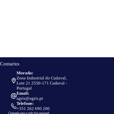
Contactos
Morada:
Zona Industrial do Cadaval,
Lote 21 2550-171 Cadaval -
Portugal
Email:
agris@agris.pt
Telefone:
+351 262 690 200
Chamada para a rede fixa nacional