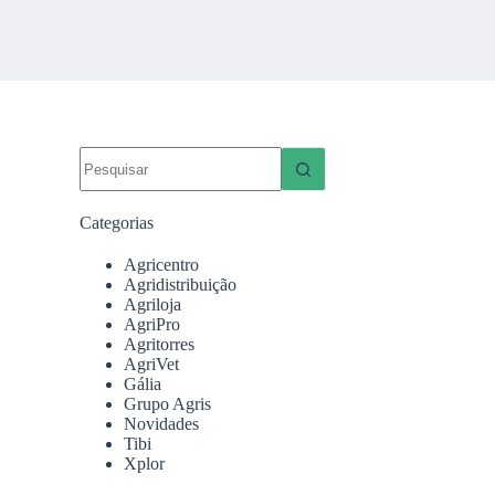
Sem
resultados
Categorias
Agricentro
Agridistribuição
Agriloja
AgriPro
Agritorres
AgriVet
Gália
Grupo Agris
Novidades
Tibi
Xplor